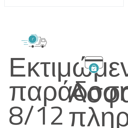
Εκτιμώμε
παράδοσ
Ασφα
8/12
πλη