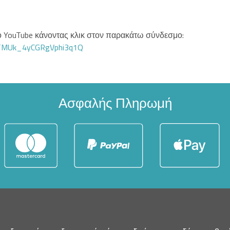
στο YouTube κάνοντας κλικ στον παρακάτω σύνδεσμο:
GTMUk_4yCGRgVphi3q1Q
Ασφαλής Πληρωμή