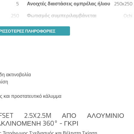
5
Ανοιχτές διαστάσεις ομπρέλας ήλιου
250x250
250
Φωτισμός συμπεριλαμβάνεται
Ochi
ΡΙΣΣΌΤΕΡΕΣ ΠΛΗΡΟΦΟΡΊΕΣ
δη ακτινοβολία
λίση
ς και προστατευτικό κάλυμμα
FSET 2.5X2.5M ΑΠΌ ΑΛΟΥΜΊΝΙΟ 
ΚΛΙΝΌΜΕΝΗ 360° - ΓΚΡΙ
Τετράγωνος Σχεδιασμός και Βέλτιστη Σκίαση