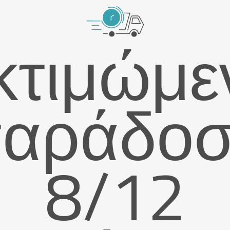
κτιμώμε
αράδο
8/12