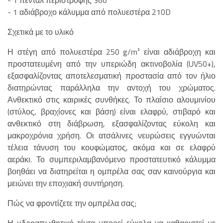
- 1 αδιάβροχο κάλυμμα από πολυεστέρα 210D
Σχετικά με το υλικό
Η στέγη από πολυεστέρα 250 g/m² είναι αδιάβροχη και
προστατευμένη από την υπεριώδη ακτινοβολία (UV50+),
εξασφαλίζοντας αποτελεσματική προστασία από τον ήλιο
διατηρώντας παράλληλα την αντοχή του χρώματος.
Ανθεκτικό στις καιρικές συνθήκες. Το πλαίσιο αλουμινίου
(στύλος, βραχίονες και βάση) είναι ελαφρύ, στιβαρό και
ανθεκτικό στη διάβρωση, εξασφαλίζοντας εύκολη και
μακροχρόνια χρήση. Οι ατσάλινες νευρώσεις εγγυώνται
τέλεια τάνυση του κουφώματος, ακόμα και σε ελαφρύ
αεράκι. Το συμπεριλαμβανόμενο προστατευτικό κάλυμμα
βοηθάει να διατηρείται η ομπρέλα σας σαν καινούργια και
μειώνει την εποχιακή συντήρηση.
Πώς να φροντίζετε την ομπρέλα σας;
Η υδροαπωθητική τέντα μπορεί εύκολα να καθαριστεί με