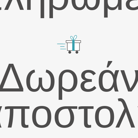
Δωρεά
αποστολ