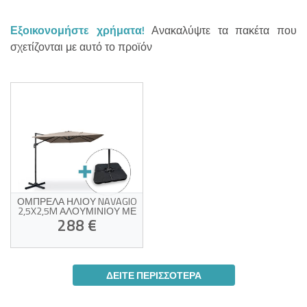
Εξοικονομήστε χρήματα!
Ανακαλύψτε τα πακέτα που
σχετίζονται με αυτό το προϊόν
ΟΜΠΡΈΛΑ ΗΛΊΟΥ NAVAGIO
2,5X2,5M ΑΛΟΥΜΙΝΊΟΥ ΜΕ
ΠΡΌΒΟΛΟ – ΠΕΡΙΣΤΡΟΦΉ
288 €
360°, ΑΝΑΚΛΙΝΌΜΕΝΗ,
ΜΠΕΖ + ΠΛΆΚΕΣ ΈΡΜΑΤΟΣ
Ύφασμα ανθεκτικό στην
υπεριώδη ακτινοβολία,
ΔΕΊΤΕ ΠΕΡΙΣΣΌΤΕΡΑ
μπεζ
Περιστροφή 360° και
Θύμα της δικής του επιτυχίας!
ρυθμιζόμενη κλίση
Στιβαρό πλαίσιο