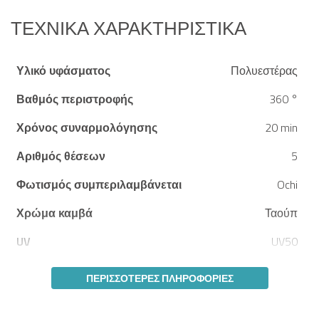
αλουμινίου
Περιλαμβάνονται
ΤΕΧΝΙΚΆ ΧΑΡΑΚΤΗΡΙΣΤΙΚΆ
μαξιλαράκια βάρους και
προστατευτικό κάλυμμα
Υλικό υφάσματος
Πολυεστέρας
Βαθμός περιστροφής
360 °
Χρόνος συναρμολόγησης
20 min
Αριθμός θέσεων
5
Φωτισμός συμπεριλαμβάνεται
Ochi
Χρώμα καμβά
Ταούπ
UV
UV50
ΠΕΡΙΣΣΌΤΕΡΕΣ ΠΛΗΡΟΦΟΡΊΕΣ