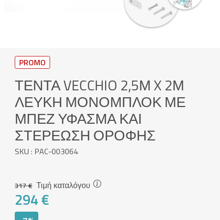
PROMO
ΤΈΝΤΑ VECCHIO 2,5Μ X 2Μ
ΛΕΥΚΉ ΜΟΝΟΜΠΛΌΚ ΜΕ
ΜΠΕΖ ΎΦΑΣΜΑ ΚΑΙ
ΣΤΕΡΈΩΣΗ ΟΡΟΦΉΣ
SKU : PAC-003064
Τιμή καταλόγου
317 €
294 €