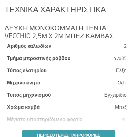
ΤΕΧΝΙΚΆ ΧΑΡΑΚΤΗΡΙΣΤΙΚΆ
ΛΕΥΚΉ ΜΟΝΟΚΌΜΜΑΤΗ ΤΈΝΤΑ
VECCHIO 2,5Μ X 2Μ ΜΠΕΖ ΚΑΜΒΆΣ
Αριθμός καλωδίων
2
Τμήμα μπροστινής ράβδου
47x35
Τύπος ελατηρίου
Ελξη
Μηχανοκίνητο
Ochi
Τύπος μηχανισμού
Εγχειρίδιο
Χρώμα καμβά
Μπεζ
Μέγιστο υποστηριζόμενο φορτίο
35
ΠΕΡΙΣΣΌΤΕΡΕΣ ΠΛΗΡΟΦΟΡΊΕΣ