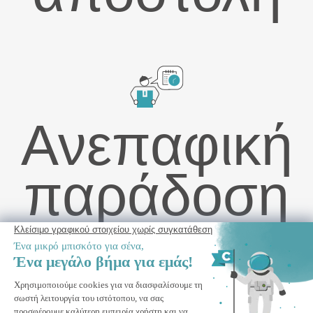
Ανεπαφική
παράδοση
Τέντα VECCHIO 2,5μ x 2μ λευκή μονομπλόκ με μπεζ ύφασμα
και στερέωση οροφής
ΠΡΟΣΘΉΚΗ ΣΤΟ ΚΑΛΆΘΙ