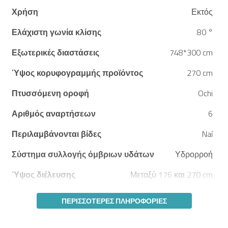
Χρήση
Εκτός
Ελάχιστη γωνία κλίσης
80 °
Εξωτερικές διαστάσεις
748*300 cm
Ύψος κορυφογραμμής προϊόντος
270 cm
Πτυσσόμενη οροφή
Ochi
Αριθμός αναρτήσεων
6
Περιλαμβάνονται βίδες
Naí
Σύστημα συλλογής όμβριων υδάτων
Υδρορροή
Ύψος διέλευσης
Μεταξύ 176 και 270 cm
ΠΕΡΙΣΣΌΤΕΡΕΣ ΠΛΗΡΟΦΟΡΊΕΣ