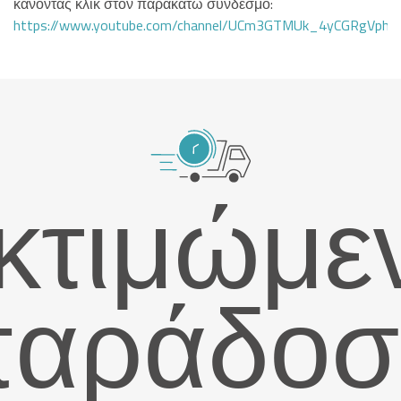
κάνοντας κλικ στον παρακάτω σύνδεσμο:
https://www.youtube.com/channel/UCm3GTMUk_4yCGRgVphi
κτιμώμε
παράδοσ