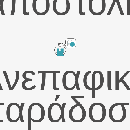
αποστολ
νεπαφι
παράδοσ