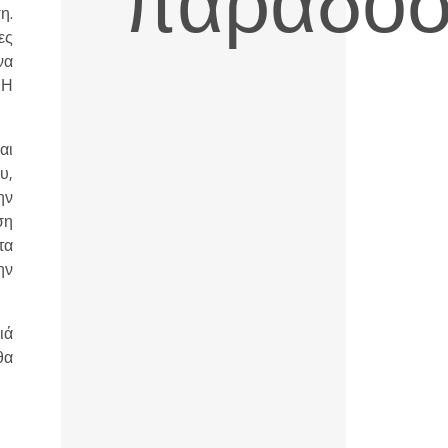
παράδο
η.
ες
να
 Η
αι
υ,
ην
ση
τα
ην
ιά
θα