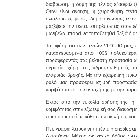
διάβρωση, η δομή της τέντας εξασφαλίζει
Όταν είναι ανοιχτή, η χειροκίνητη τέ
ηλιόλουστες μέρες, δημιουργώντας έναν
μαζέψετε την τέντα, επιτρέποντας στον 
μανιβέλα μπορεί να τοποθετηθεί δεξιά ή αρ
Τα υφάσματα των τεντών VECCHIO μας, επ
κατασκευασμένα από 100% πολυεστέρα: 
προσφέροντάς σας βέλτιστη προστασία από
υγρασία, χάρη στις υδροαπωθητικές το
ελαφριάς βροχής. Με την εξαιρετική πυκ
ρολό μας προσφέρει ισχυρή προστασία 
κομψότητα και την αντοχή της με την πάρο
Εκτός από την ευκολία χρήσης της, η 
κομψότητας στην εξωτερική σας διακόσμη
προσαρμοστεί σε κάθε στυλ ακινήτου, γοη
Περιγραφή: Χειροκίνητη τέντα monobloc 
Διαστάσεις: Μήκος 295 cm και βάθος 250