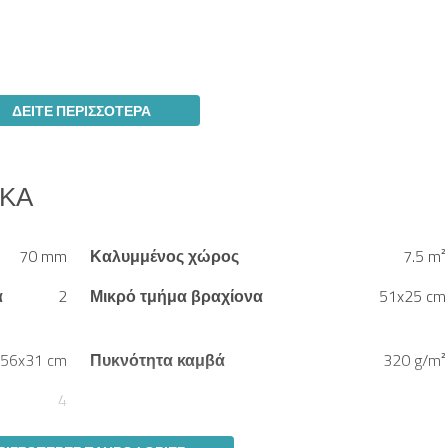
ΔΕΊΤΕ ΠΕΡΙΣΣΌΤΕΡΑ
ΙΚΆ
70 mm
Καλυμμένος χώρος
7.5 m²
α
2
Μικρό τμήμα βραχίονα
51x25 cm
56x31 cm
Πυκνότητα καμβά
320 g/m²
4