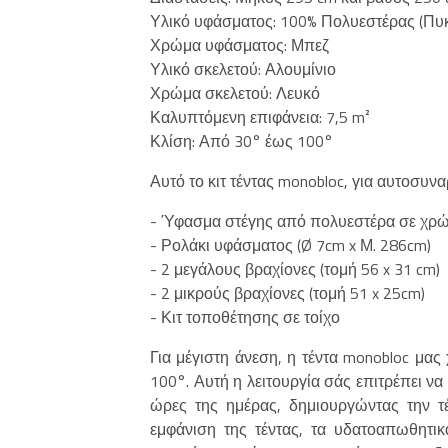
Υλικό υφάσματος: 100% Πολυεστέρας (Πυ
Χρώμα υφάσματος: Μπεζ
Υλικό σκελετού: Αλουμίνιο
Χρώμα σκελετού: Λευκό
Καλυπτόμενη επιφάνεια: 7,5 m²
Κλίση: Από 30° έως 100°
Αυτό το κιτ τέντας monobloc, για αυτοσυν
- Ύφασμα στέγης από πολυεστέρα σε χρώμ
- Ρολάκι υφάσματος (Ø 7cm x Μ. 286cm)
- 2 μεγάλους βραχίονες (τομή 56 x 31 cm)
- 2 μικρούς βραχίονες (τομή 51 x 25cm)
- Κιτ τοποθέτησης σε τοίχο
Για μέγιστη άνεση, η τέντα monobloc μα
100°. Αυτή η λειτουργία σάς επιτρέπει να
ώρες της ημέρας, δημιουργώντας την τέ
εμφάνιση της τέντας, τα υδατοαπωθητι