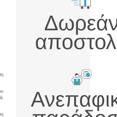
Δωρεά
αποστολ
τη
Ανεπαφι
ου
ά,
τη