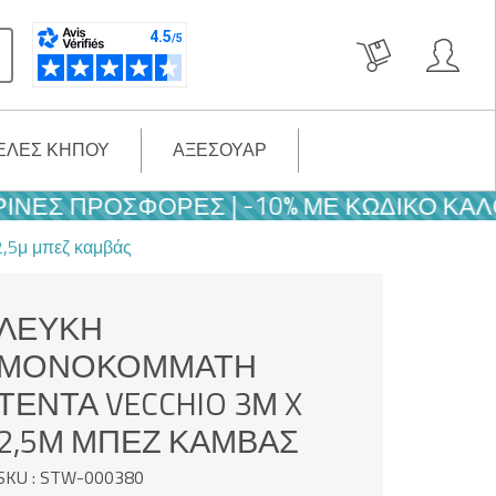
ΈΛΕΣ ΚΉΠΟΥ
ΑΞΕΣΟΥΆΡ
ΠΡΟΣΦΟΡΈΣ | -10% ΜΕ ΚΩΔΙΚΌ ΚΑΛΟΚΑΙΡΙ
2,5μ μπεζ καμβάς
ΛΕΥΚΉ
ΜΟΝΟΚΌΜΜΑΤΗ
ΤΈΝΤΑ VECCHIO 3Μ X
2,5Μ ΜΠΕΖ ΚΑΜΒΆΣ
SKU : STW-000380