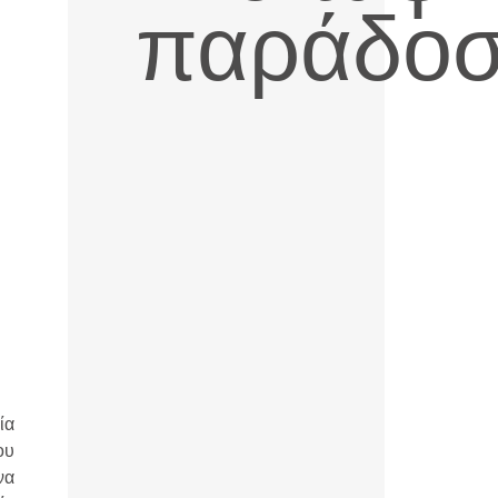
παράδο
ία
ου
να