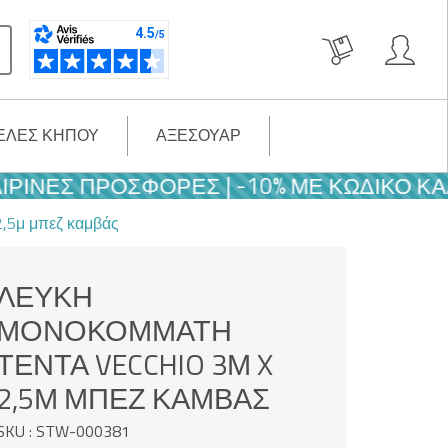
ΈΛΕΣ ΚΉΠΟΥ
ΑΞΕΣΟΥΆΡ
 ΠΡΟΣΦΟΡΈΣ | -10% ΜΕ ΚΩΔΙΚΌ ΚΑΛΟΚΑΙ
2,5μ μπεζ καμβάς
ΛΕΥΚΉ
ΜΟΝΟΚΌΜΜΑΤΗ
ΤΈΝΤΑ VECCHIO 3Μ X
2,5Μ ΜΠΕΖ ΚΑΜΒΆΣ
SKU : STW-000381