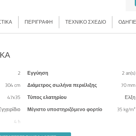
ΣΤΙΚΆ
ΠΕΡΙΓΡΑΦΉ
ΤΕΧΝΙΚΌ ΣΧΈΔΙΟ
ΟΔΗΓΊ
ΙΚΆ
2
Εγγύηση
2 an(s)
304 cm
Διάμετρος σωλήνα περιέλιξης
70 mm
47x35
Τύπος ελατηρίου
Ελξη
Εγχειρίδιο
Μέγιστο υποστηριζόμενο φορτίο
35 kg/m²
4 h