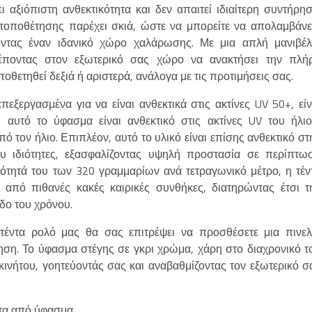
 αξιόπιστη ανθεκτικότητα και δεν απαιτεί ιδιαίτερη συντήρησ
ης τοποθέτησης παρέχει σκιά, ώστε να μπορείτε να απολαμβάνε
ώντας έναν ιδανικό χώρο χαλάρωσης. Με μια απλή μανιβέλ
τρέποντας στον εξωτερικό σας χώρο να ανακτήσει την πλή
οθετηθεί δεξιά ή αριστερά, ανάλογα με τις προτιμήσεις σας.
εξεργασμένα για να είναι ανθεκτικά στις ακτίνες UV 50+, είν
αυτό το ύφασμα είναι ανθεκτικό στις ακτίνες UV του ήλιο
 τον ήλιο. Επιπλέον, αυτό το υλικό είναι επίσης ανθεκτικό στ
υ ιδιότητες, εξασφαλίζοντας υψηλή προστασία σε περίπτω
νότητά του των 320 γραμμαρίων ανά τετραγωνικό μέτρο, η τέν
από πιθανές κακές καιρικές συνθήκες, διατηρώντας έτσι τ
δο του χρόνου.
τέντα ρολό μας θα σας επιτρέψει να προσθέσετε μια πινελ
ση. Το ύφασμα στέγης σε γκρι χρώμα, χάρη στο διαχρονικό τ
ινήτου, γοητεύοντάς σας και αναβαθμίζοντας τον εξωτερικό σ
ντα από ύφασμα