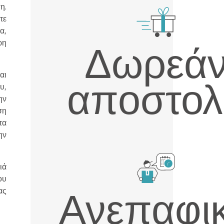
η.
τε
α,
Δωρεά
ρη
αι
αποστολ
υ,
ην
ση
τα
ην
ιά
ου
Ανεπαφι
ας