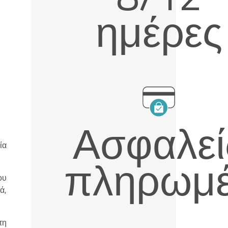
ημέρες
Ασφαλεί
ία
πληρωμ
ου
ά,
τη