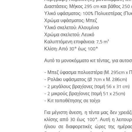
Διαστάσεις: Μήκος 295 cm και βάθος 250
Υλικό υφάσματος: 100% Πολυεστέρας (Πυ
Χρώμα υφάσματος: Μπεζ
Υλικό σκελετού: Αλουμίνιο
Χρώμα σκελετού: Λευκό
Καλυπτόμενη επιφάνεια: 7,5 m²
Κλίση: Από 30° έως 100°
Αυτό το μονοκόμματο κιτ τέντας, για αυτο
- Μπεζ ύφασμα πολυεστέρα (Μ. 295cm x Π
- Ρολάκι υφάσματος (Ø 7cm x Μ. 286cm)
- 2 μεγάλους βραχίονες (τομή 56 x 31 cm)
- 2 μικρούς βραχίονες (τομή 51 x 25cm)
- Κιτ τοποθέτησης σε τοίχο
Για μέγιστη άνεση, η τέντα μας δεν χρει
κλίσης από 30 έως 100°. Αυτή η λειτουρ
ήλιου σε διαφορετικές ώρες της ημέρας