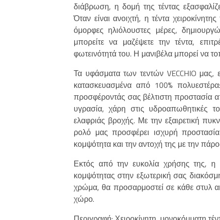
διάβρωση, η δομή της τέντας εξασφαλίζει
Όταν είναι ανοιχτή, η τέντα χειροκίνητ
όμορφες ηλιόλουστες μέρες, δημιουργ
μπορείτε να μαζέψετε την τέντα, επι
φωτεινότητά του. Η μανιβέλα μπορεί να τοπ
Τα υφάσματα των τεντών VECCHIO μας, επ
κατασκευασμένα από 100% πολυεστέρα: 
προσφέροντάς σας βέλτιστη προστασία από
υγρασία, χάρη στις υδροαπωθητικές το
ελαφριάς βροχής. Με την εξαιρετική πυκ
ρολό μας προσφέρει ισχυρή προστασία 
κομψότητα και την αντοχή της με την πάρο
Εκτός από την ευκολία χρήσης της, η 
κομψότητας στην εξωτερική σας διακόσμη
χρώμα, θα προσαρμοστεί σε κάθε στυλ ακ
χώρο.
Περιγραφή: Χειροκίνητη, μονοκόμματη τέ