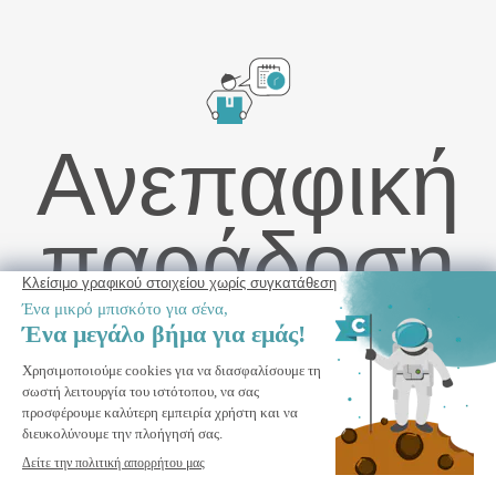
Ανεπαφική
παράδοση
FAZZIO Λευκή μηχανοκίνητη τέντα 5μ x 3μ με ύφασμα σε
μπεζ χρώμα και στερέωση στην οροφή
ΠΡΟΣΘΉΚΗ ΣΤΟ ΚΑΛΆΘΙ