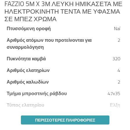
FAZZIO 5Μ X 3Μ ΛΕΥΚΉ ΗΜΙΚΑΣΈΤΑ ΜΕ
ΗΛΕΚΤΡΟΚΊΝΗΤΗ ΤΈΝΤΑ ΜΕ ΎΦΑΣΜΑ
ΣΕ ΜΠΕΖ ΧΡΏΜΑ
Πτυσσόμενη οροφή
Naí
Αριθμός ατόμων που προτείνονται για
2
συναρμολόγηση
Πυκνότητα καμβά
320
Αριθμός ελατηρίων
4
Αριθμός καλωδίων
2
Τμήμα μπροστινής ράβδου
47x35
Τύπος ελατηρίου
Ελξη
ΠΕΡΙΣΣΌΤΕΡΕΣ ΠΛΗΡΟΦΟΡΊΕΣ