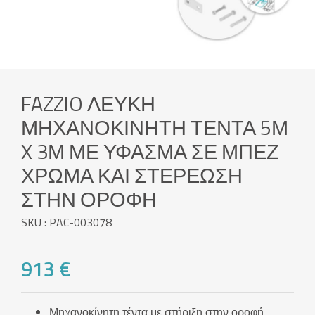
FAZZIO ΛΕΥΚΉ
ΜΗΧΑΝΟΚΊΝΗΤΗ ΤΈΝΤΑ 5Μ
X 3Μ ΜΕ ΎΦΑΣΜΑ ΣΕ ΜΠΕΖ
ΧΡΏΜΑ ΚΑΙ ΣΤΕΡΈΩΣΗ
ΣΤΗΝ ΟΡΟΦΉ
SKU : PAC-003078
913 €
Μηχανοκίνητη τέντα με στήριξη στην οροφή