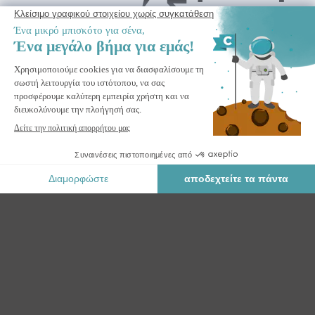
παράδοση
FAZZIO 5x3m γκρι ημικασέτα με ηλεκτροκίνητη τέντα και
στερέωση στην οροφή
ΠΡΟΠΑΡΑΓΓΕΛΊΑ *
* Κράτηση προτεραιότητας
Ασφαλής Πληρωμή