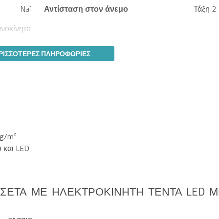
Naí
Αντίσταση στον άνεμο
Τάξη 2
νοκίνητο
ΡΙΣΣΌΤΕΡΕΣ ΠΛΗΡΟΦΟΡΊΕΣ
ς
0g/m²
 και LED
ΑΣΈΤΑ ΜΕ ΗΛΕΚΤΡΟΚΊΝΗΤΗ ΤΈΝΤΑ LED Μ