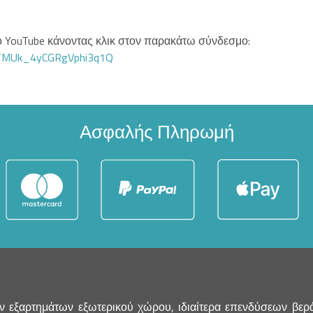
στο YouTube κάνοντας κλικ στον παρακάτω σύνδεσμο:
GTMUk_4yCGRgVphi3q1Q
Ασφαλής Πληρωμή
 εξαρτημάτων εξωτερικού χώρου, ιδιαίτερα επενδύσεων βεράν