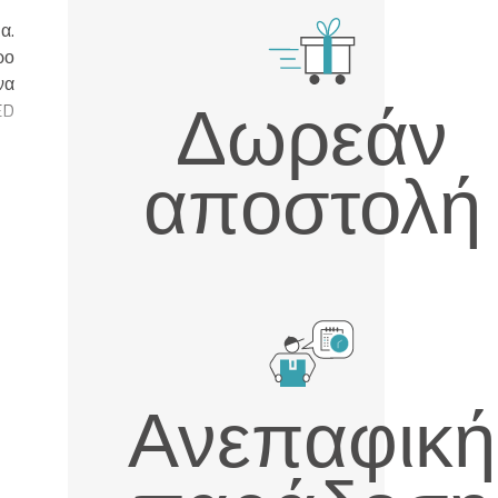
α.
ρο
να
Δωρεάν
ED
αποστολή
Ανεπαφική