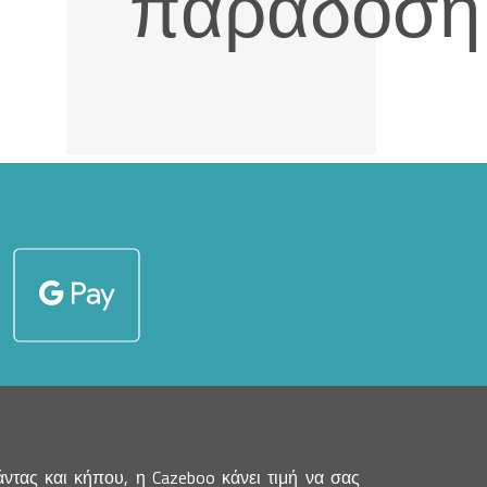
παράδοση
τας και κήπου, η Cazeboo κάνει τιμή να σας