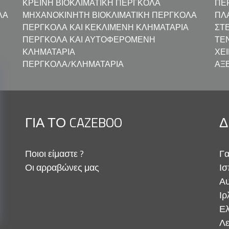
ΚΡΕΙΝΉ ΒΙΟΚΛΙΜΑΤΙΚΉ ΠΈΡΓΚΟΛΑ
ΠΕ
ΛΑ
ΜΗΧΑΝΟΚΊΝΗΤΗ ΒΙΟΚΛΙΜΑΤΙΚΉ ΠΈΡΓΚΟΛΑ
ΠΛ
ΠΈΡΓΚΟΛΑ ΚΑΙ ΚΕΚΛΙΜΈΝΗ ΚΛΗΜΑΤΑΡΙΆ
ΣΤ
ΠΈΡΓΚΟΛΑ ΚΑΙ ΑΥΤΟΦΕΡΌΜΕΝΗ
ΤΈ
ΚΛΗΜΑΤΑΡΙΆ
ΧΕ
ΠΈΡΓΚΟΛΑ/ΚΛΗΜΑΤΑΡΙΆ
ΑΞ
ΓΙΑ ΤΟ CAZEBOO
Δ
Ποιοι είμαστε ?
Γα
Οι αρραβώνες μας
Ισ
Αυ
Ιρ
Ελ
Λε