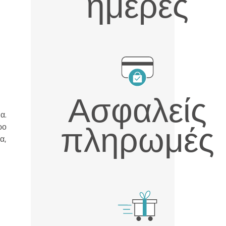
ημέρες
Ασφαλείς
α.
πληρωμές
ρο
α,