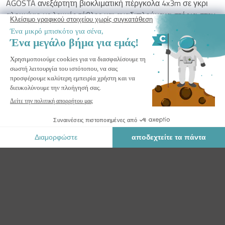
AGOSTA ανεξάρτητη βιοκλιματική πέργκολα 4x3m σε γκρι
αλουμίνιο με λευκές τάβλες και αναδιπλούμενα στόρια στην
πλευρά των 4 μέτρων
ΕΙΔΟΠΟΊΗΣΈ ΜΕ
Ειδοποιήστε με όταν αυτό το προϊόν είναι ξανά σε απόθεμα.
Ασφαλής Πληρωμή