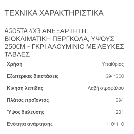
ΤΕΧΝΙΚΆ ΧΑΡΑΚΤΗΡΙΣΤΙΚΆ
AGOSTA 4X3 ΑΝΕΞΆΡΤΗΤΗ
ΒΙΟΚΛΙΜΑΤΙΚΉ ΠΈΡΓΚΟΛΑ, ΎΨΟΥΣ
250CM - ΓΚΡΙ ΑΛΟΥΜΊΝΙΟ ΜΕ ΛΕΥΚΈΣ
ΤΆΒΛΕΣ
Χρήση
Υπαίθριος
Εξωτερικές διαστάσεις
394*300
Κίνηση λεπίδας
Λαβή στροφάλου
Πλάτος προϊόντος
394
Ύψος διέλευσης
231
Ενότητα ανάρτησης
110*110